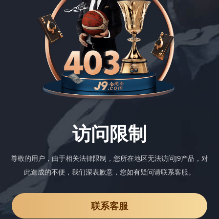
访问限制
尊敬的用户，由于相关法律限制，您所在地区无法访问J9产品，对
此造成的不便，我们深表歉意，您如有疑问请联系客服。
联系客服