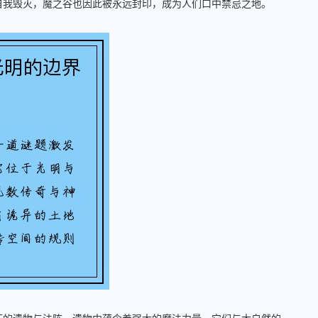
自我毁灭，魔之谷也因此被永远封印，成为人们口中禁忌之地。