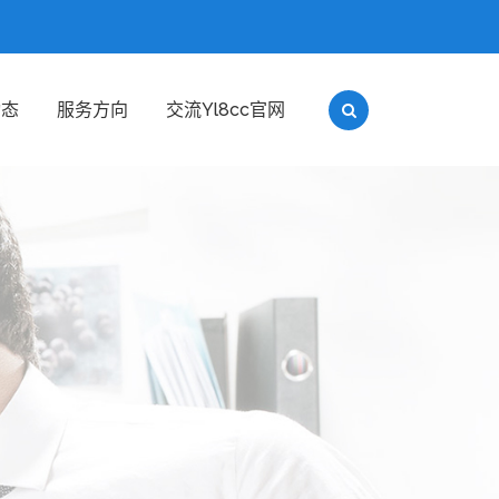
动态
服务方向
交流yl8cc官网