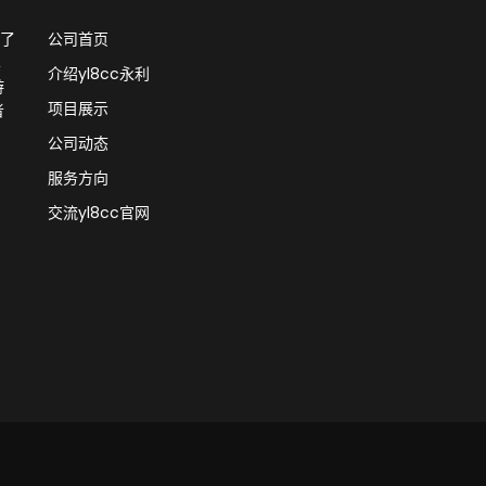
供了
公司首页
真
介绍yl8cc永利
游
项目展示
者
公司动态
服务方向
交流yl8cc官网