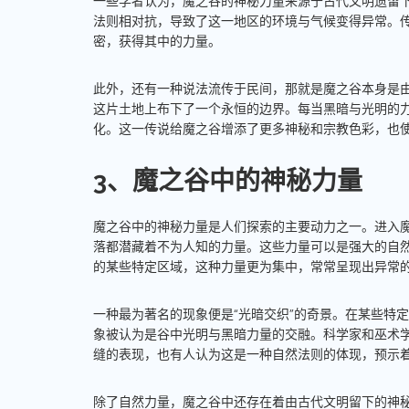
一些学者认为，魔之谷的神秘力量来源于古代文明遗留
法则相对抗，导致了这一地区的环境与气候变得异常。
密，获得其中的力量。
此外，还有一种说法流传于民间，那就是魔之谷本身是
这片土地上布下了一个永恒的边界。每当黑暗与光明的
化。这一传说给魔之谷增添了更多神秘和宗教色彩，也
3、魔之谷中的神秘力量
魔之谷中的神秘力量是人们探索的主要动力之一。进入
落都潜藏着不为人知的力量。这些力量可以是强大的自
的某些特定区域，这种力量更为集中，常常呈现出异常
一种最为著名的现象便是“光暗交织”的奇景。在某些特
象被认为是谷中光明与黑暗力量的交融。科学家和巫术
缝的表现，也有人认为这是一种自然法则的体现，预示
除了自然力量，魔之谷中还存在着由古代文明留下的神