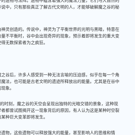
下的遗物与法阵。遗物中蕴含着强大的魔法力量，它们与大自然的
传说中，只有那些真正了解古代文明的人，才能够破解魔之谷的秘
由神灵创造的。传说中，神灵为了平衡世界的光明与黑暗，特意在
力量不平衡时，谷中会出现奇异的现象，预示着即将发生的重大变
使得无数探索者为之疯狂。
魔之谷后，许多人感受到一种无法言喻的压迫感，似乎在每一个角
然魔法，也可能是古老文明的遗迹所释放出的能量。尤其是在谷中
的现象。
定的时刻，魔之谷的天空会呈现出独特的光暗交错的景象，这种现
学者都曾试图揭开这一现象背后的原因，有人认为这是某种时空裂
着某种巨大变革即将发生。
秘遗物，这些遗物可以释放强大的能量，甚至影响人的思维和情