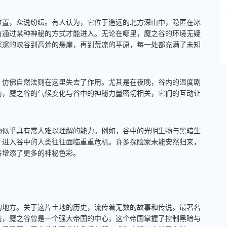
位置，众说纷纭。有人认为，它位于遥远的北方深山中，隐匿在冰
有通过某种神秘的方式才能进入。无论在哪里，魔之谷的环境无疑
深邃的峡谷到高耸的悬崖，再到荒凉的平原，每一处都充满了未知
，仿佛自然法则在这里失去了作用。尤其是在夜晚，谷内的温度剧
为，魔之谷的气候变化与谷中的神秘力量密切相关，它们的互动让
物似乎具有常人难以理解的能力。例如，谷中的光明生物与黑暗生
，进入谷中的人类往往面临重重危机。许多探险家未能安然归来，
谷增添了更多的神秘色彩。
的地方。关于这片土地的历史，流传着无数的故事和传说。最著名
前，魔之谷曾是一个强大帝国的中心，这个帝国掌握了控制黑暗与