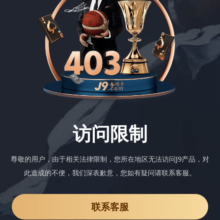
访问限制
尊敬的用户，由于相关法律限制，您所在地区无法访问J9产品，对
此造成的不便，我们深表歉意，您如有疑问请联系客服。
联系客服