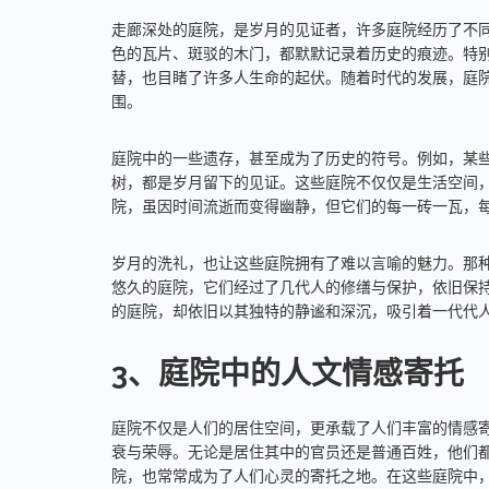
走廊深处的庭院，是岁月的见证者，许多庭院经历了不
色的瓦片、斑驳的木门，都默默记录着历史的痕迹。特
替，也目睹了许多人生命的起伏。随着时代的发展，庭
围。
庭院中的一些遗存，甚至成为了历史的符号。例如，某
树，都是岁月留下的见证。这些庭院不仅仅是生活空间
院，虽因时间流逝而变得幽静，但它们的每一砖一瓦，
岁月的洗礼，也让这些庭院拥有了难以言喻的魅力。那
悠久的庭院，它们经过了几代人的修缮与保护，依旧保
的庭院，却依旧以其独特的静谧和深沉，吸引着一代代
3、庭院中的人文情感寄托
庭院不仅是人们的居住空间，更承载了人们丰富的情感
衰与荣辱。无论是居住其中的官员还是普通百姓，他们
院，也常常成为了人们心灵的寄托之地。在这些庭院中