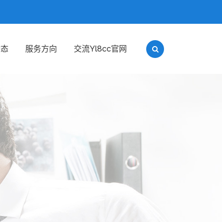
动态
服务方向
交流yl8cc官网