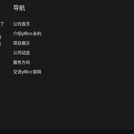
导航
供了
公司首页
真
介绍yl8cc永利
游
项目展示
者
公司动态
服务方向
交流yl8cc官网