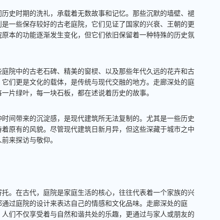
同历史时期的洗礼，承载着无数故事和记忆。那些沉默的墙壁、褪
别是一些保存较好的古老庭院，它们见证了国家的兴衰、王朝的更
院原本的功能逐渐发生变化，但它们依旧保留着一种特殊的历史氛
些庭院中的古老石碑、精美的窗棂、以及那些年代久远的花卉和古
，它们更是文化的载体，是传统与现代交融的地方。走廊深处的庭
每一片绿叶，每一块石板，都在述说着历史的故事。
种时间带来的沉淀感，是现代建筑所无法复制的。尤其是一些历史
持着原有的风貌。尽管现代建筑日新月异，但这些深藏于城市之中
人前来探访与敬仰。
寄托。在古代，庭院是家庭生活的核心，往往代表着一个家族的兴
都通过庭院的设计来表达自己的情感和文化品味。走廊深处的庭
，人们不仅享受着与自然和谐共处的乐趣，更通过与家人或朋友的