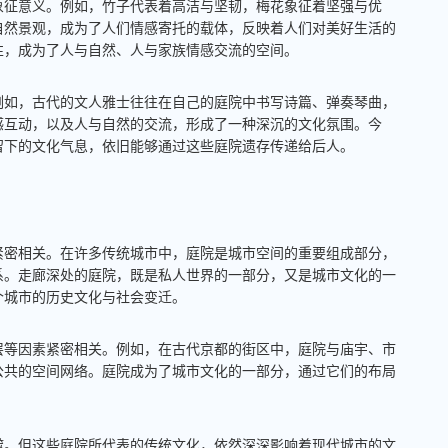
象征意义。例如，竹子代表着高洁与坚韧，梅花象征着坚强与优
自然景观，成为了人们情感寄托的载体，反映着人们对美好生活的
性，成为了人与自然、人与家族情感交流的空间。
例如，古代的文人雅士往往在自己的庭院中书写诗篇、弹奏琴曲，
感互动，以及人与自然的交流，形成了一种深沉的文化氛围。今
留下的文化气息，依旧能够通过这些庭院遗存传递给后人。
紧密相关。在许多传统城市中，庭院是城市空间的重要组成部分，
系。走廊深处的庭院，既是私人世界的一部分，又是城市文化的一
个城市的历史文化与社会变迁。
层等因素紧密相关。例如，在古代京都的街区中，庭院与庙宇、市
公共的空间网络。庭院成为了城市文化的一部分，通过它们的布局
。
噬。但这些庭院所代表的传统文化，依然深深影响着现代城市的文