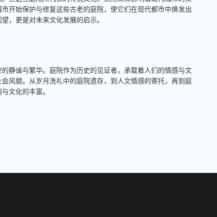
城市开始保护与修复这些古老的庭院，使它们在现代都市中焕发出
回望，更是对未来文化发展的启示。
空的静谧与繁华。庭院作为历史的见证者，承载着人们的情感与文
社会风貌。从岁月洗礼中的庭院遗存，到人文情感的寄托，再到庭
刻与文化的丰富。