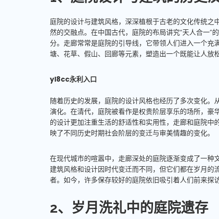
庭院的设计与建筑风格，深深植根于古老的文化传统之
然的交融点。在中国古代，庭院的布局讲究“天人合一”
分。走廊常常是庭院的引导线，它带领人们进入一个充
塘、花草、假山、回廊等元素，塑造出一个既能让人放
yl8cc永利入口
随着历史的发展，庭院的设计风格也经历了多次变化。从
演化。在清代，庭院被看作是权贵阶层享乐的场所，豪
的设计更加注重生活的舒适性和实用性，走廊和庭院中
映了不同历史时期社会阶层的变迁与审美情趣的变化。
在现代城市的喧嚣中，走廊深处的庭院逐渐变成了一种
建筑风格和设计因时代变迁而不同，但它们都在岁月的
者。如今，许多保存较好的庭院依旧吸引着人们前来探
2、岁月洗礼中的庭院遗存