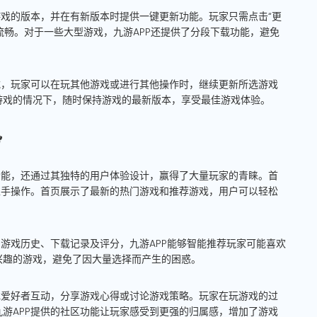
游戏的版本，并在有新版本时提供一键更新功能。玩家只需点击“更
流畅。对于一些大型游戏，九游APP还提供了分段下载功能，避免
载，玩家可以在玩其他游戏或进行其他操作时，继续更新所选游戏
游戏的情况下，随时保持游戏的最新版本，享受最佳游戏体验。
势
功能，还通过其独特的用户体验设计，赢得了大量玩家的青睐。首
上手操作。首页展示了最新的热门游戏和推荐游戏，用户可以轻松
的游戏历史、下载记录及评分，九游APP能够智能推荐玩家可能喜欢
兴趣的游戏，避免了因大量选择而产生的困惑。
戏爱好者互动，分享游戏心得或讨论游戏策略。玩家在玩游戏的过
游APP提供的社区功能让玩家感受到更强的归属感，增加了游戏