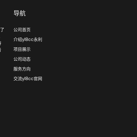
导航
供了
公司首页
真
介绍yl8cc永利
游
项目展示
者
公司动态
服务方向
交流yl8cc官网